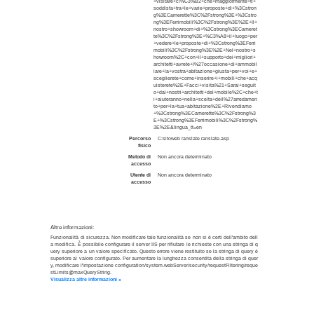
+visitare+ci%C3%B2+che+maggiormente+ti+
soddisfa+tra+le+varie+proposte+di+%3Cstron
g%3ECamerette%3C%2Fstrong%3E+%3Cstro
ng%3EFerrimobili%3C%2Fstrong%3E%2E+Il+
nostro+showroom+di+%3Cstrong%3ECameret
te%3C%2Fstrong%3E+%C3%A8+il+luogo+per
+vedere+le+proposte+di+%3Cstrong%3EFerri
mobili%3C%2Fstrong%3E%2E+Nel+nostro+s
howroom%2C+con+il+supporto+dei+migliori+
architetti+avrete+l%27occasione+di+ammobil
iare+la+vostra+abitazione+giusta+per+voi+e+
sceglierete+come+inserire+i+mobili+che+acq
uisterete%2E+Facci+visita%21+Sarai+seguit
o+dai+nostri+architetti+del+mobile%2C+che+t
i+aiuteranno+nella+scelta+dell%27arredamen
to+per+la+tua+abitazione%2E+Rivendiamo
+%3Cstrong%3ECamerette%3C%2Fstrong%3
E+%3Cstrong%3EFerrimobili%3C%2Fstrong%
3E%2E&lingua_tt=en
Percorso
C:sitoweb ranslate ranslate.asp
fisico
Metodo di
Non ancora determinato
accesso
Utente di
Non ancora determinato
accesso
Altre informazioni:
Funzionalità di sicurezza. Non modificare tale funzionalità se non si è certi dell'ambito dell
a modifica. È possibile configurare il server IIS per rifiutare le richieste con una stringa di q
uery superiore a un valore specificato. Questo errore viene restituito se la stringa di query è
superiore al valore configurato. Per aumentare la lunghezza consentita della stringa di quer
y, modificare l'impostazione configuration/system.webServer/security/requestFiltering/reque
stLimits@maxQueryString.
Visualizza altre informazioni »