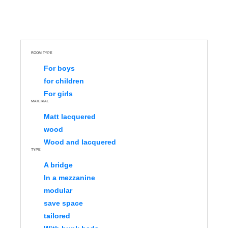
ROOM TYPE
For boys
for children
For girls
MATERIAL
Matt lacquered
wood
Wood and lacquered
TYPE
A bridge
In a mezzanine
modular
save space
tailored