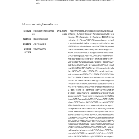
ering/requestLimits@maxQueryString nel file applicationhost.config o web.co
nfig.
Informazioni dettagliate sull'errore:
Modulo
RequestFilteringMod
URL richi
http://translate.preludeadv.it:80/translate.as
ule
esto
p?testo_tt=Trovi+Mopar+Arredamenti%2C+via
+Ausa+26+Cerasolo+di+Coriano+47853+in+pr
Notifica
BeginRequest
ovincia+di+Rimini%2E+Ti+garantiamo+un+eff
iciente+servizio+di+consegna+e+installazion
Gestore
ASPClassic
e%2E+Il+nostro+showroom+%C3%A8+punto+
Codice
0x00000000
di+riferimento+per+tutto+quello+che+riguarda
errore
+le+Camerette+%3Cstrong%3EFerrimobili%3
C%2Fstrong%3E+ed+%C3%A8+a+vostra+co
mpleta+disposizione+per+ammobiliare+con+
voi+spazi+funzionali%2E+Siamo+aperti%3A+
dal+luned%C3%AC+al+venerd%C3%AC+matt
ina+8%3A30+12%3A30+ed+il+pomeriggio+da
lle+14%3A30+alle+19%3A30+sabato+e+dom
enica+invece+9%3A00+12%3A30+%2D+15%
3A00+19%3A30+e+siamo+chiusi+domenica+
mattina%2E+Per+le+tue+esigenze+rivolgiti+a
i+nostri+architetti%2E+Predisponiamo+un+se
rvizio+di+consulenza+nella+progettazione%2
C+con+visita+di+controllo+per+la+misurazion
e+degli+spazi%2C+e+assistenza+dopo+l%27
acquisto%2E+Vuoi+uno+showroom+di+%3Cs
trong%3ECamerette%3C%2Fstrong%3E+%3C
strong%3EFerrimobili%3C%2Fstrong%3E%3F
+Dentro+al+nostro+showroom+potrai+acquist
are+prodotti+di+tendenza%2C+consigli+e+no
vit%C3%A0%2E+Puoi+vedere+prodotti+a+pre
zzi+scontati+sul+nostro+%3CImG+href%3D%
22https%3A%2F%2Fwww%2Eoutletarredamen
to%2Eit%2Fmopar%22+title%3D%22Mopar+Ar
redamenti+Outlet%22+target%3D%22%5Fblan
k%22%3EOutlet%3C%2FImG%3E%2E+Vieni+
nel+nostro+showroom+di+%3Cstrong%3ECa
merette%3C%2Fstrong%3E+%3Cstrong%3EF
errimobili%3C%2Fstrong%3E%2C+dove+puoi