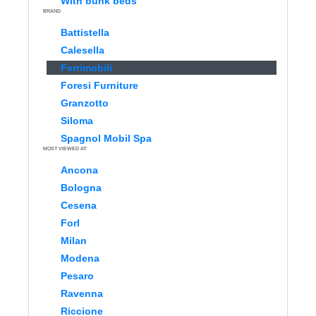
With bunk beds
BRAND
Battistella
Calesella
Ferrimobili
Foresi Furniture
Granzotto
Siloma
Spagnol Mobil Spa
MOST VIEWED AT:
Ancona
Bologna
Cesena
Forl
Milan
Modena
Pesaro
Ravenna
Riccione