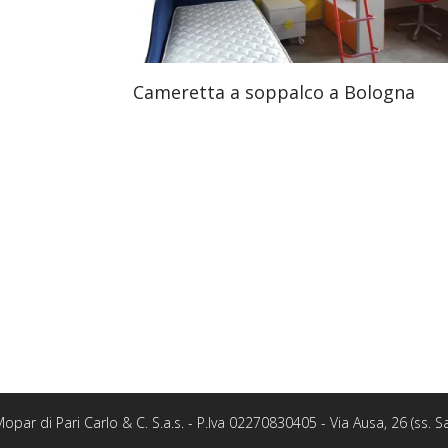
Cameretta a soppalco a Bologna
opar di Pari Carlo & C. S.a.s. - P.Iva 02270830405 - Via Ausa, 26 (ss.