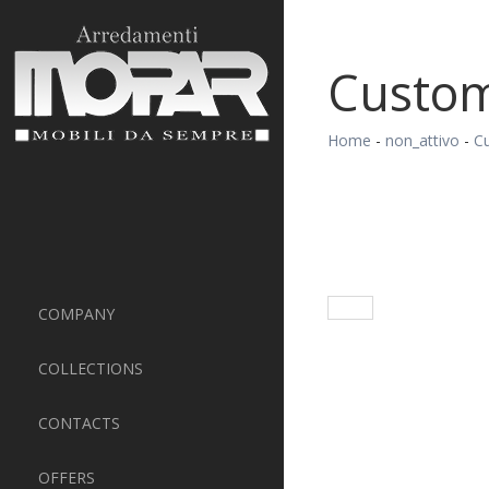
Custo
Home
-
non_attivo
-
C
COMPANY
COLLECTIONS
CONTACTS
OFFERS