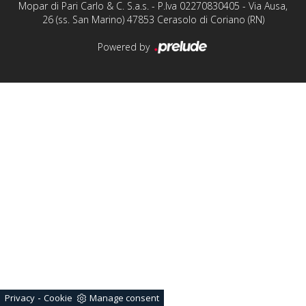
Mopar di Pari Carlo & C. S.a.s. - P.Iva 02270830405 - Via Ausa,
26 (ss. San Marino) 47853 Cerasolo di Coriano (RN)
Powered by
-
Privacy
Cookie
Manage consent